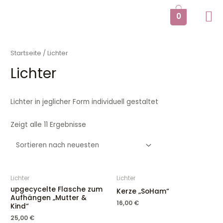
Zum
0
Inhalt
springen
Startseite
/ Lichter
Lichter
Lichter in jeglicher Form individuell gestaltet
Zeigt alle 11 Ergebnisse
Lichter
Lichter
upgecycelte Flasche zum
Kerze „SoHam“
Aufhängen „Mutter &
16,00
€
Kind“
25,00
€