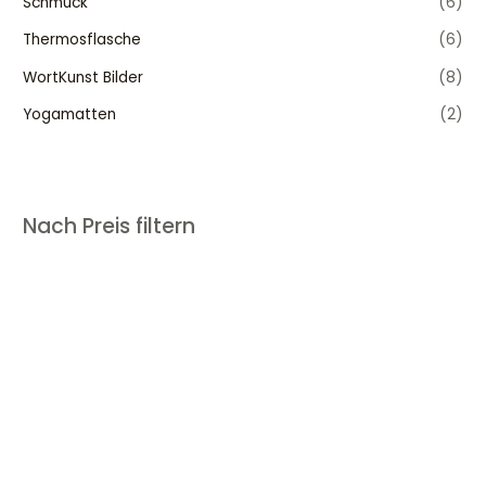
Schmuck
(6)
Thermosflasche
(6)
WortKunst Bilder
(8)
Yogamatten
(2)
Nach Preis filtern
Ulrike Streifler