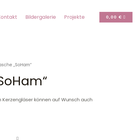
Kontakt
Bildergalerie
Projekte
CART
0,00
€
lasche „SoHam“
„SoHam“
ten Kerzengläser können auf Wunsch auch
che