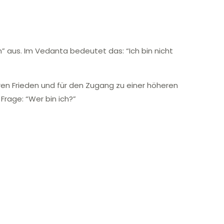
” aus. Im Vedanta bedeutet das: “Ich bin nicht
eren Frieden und für den Zugang zu einer höheren
rage: “Wer bin ich?”
Th