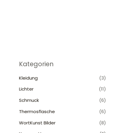
Zum
Inhalt
springen
Kategorien
Kleidung
(3)
Lichter
(11)
Schmuck
(6)
Thermosflasche
(6)
WortKunst Bilder
(8)