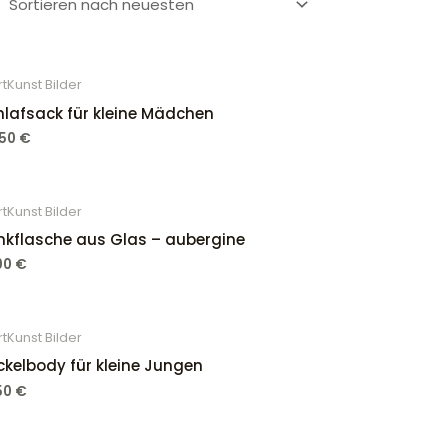
tKunst Bilder
hlafsack für kleine Mädchen
,50
€
tKunst Bilder
inkflasche aus Glas – aubergine
,00
€
tKunst Bilder
ckelbody für kleine Jungen
,50
€