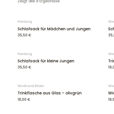
Zeigt alle 8 Ergebnisse
Kleidung
Wor
Schlafsack für Mädchen und Jungen
Sc
35,50
€
35
Kleidung
Wor
Schlafsack für kleine Jungen
Tr
35,50
€
18
WortKunst Bilder
Wor
Trinkflasche aus Glas – olivgrün
Wi
18,00
€
18