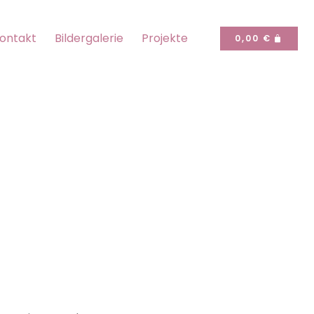
ontakt
Bildergalerie
Projekte
CART
0,00
€