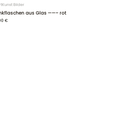
tKunst Bilder
inkflaschen aus Glas ——– rot
,00
€
Rechtliches
Impressum
Datenschutzerklärung