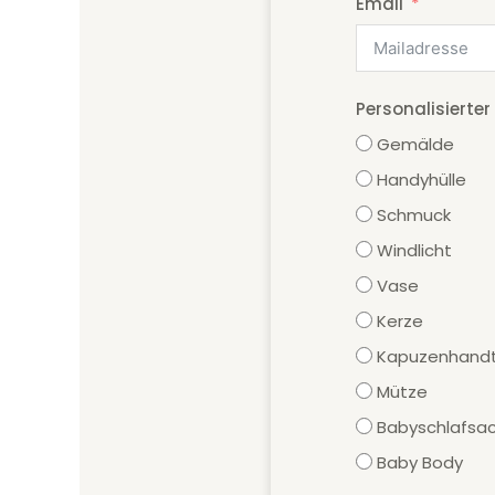
Email
Personalisierter
Gemälde
Handyhülle
Schmuck
Windlicht
Vase
Kerze
Kapuzenhandt
Mütze
Babyschlafsa
Baby Body