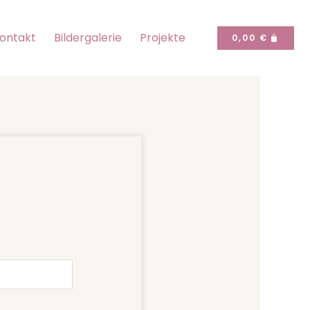
ontakt
Bildergalerie
Projekte
CART
0,00
€