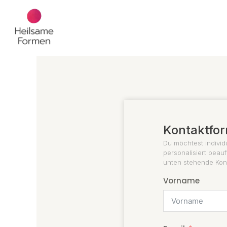
Zum
Inhalt
springen
Kontaktfor
Du möchtest individ
personalisiert beau
unten stehende Kont
Vorname